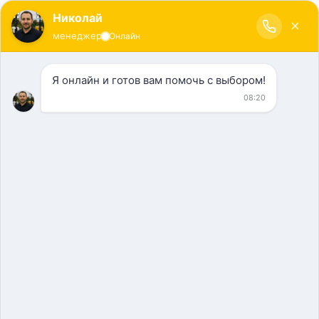
+ 7 (351) 277-97-76
+ 7 (951) 770-76-78
меню
rosoboronsvet@yandex.ru
ПРОДУКЦИЯ
Главная
»
Продукция
»
Осветительные мачты ЛУЧ
Осветительные мачты ЛУЧ