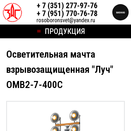
+ 7 (351) 277-97-76
+ 7 (951) 770-76-78
меню
rosoboronsvet@yandex.ru
ПРОДУКЦИЯ
Осветительная мачта
взрывозащищенная "Луч"
ОМВ2-7-400С