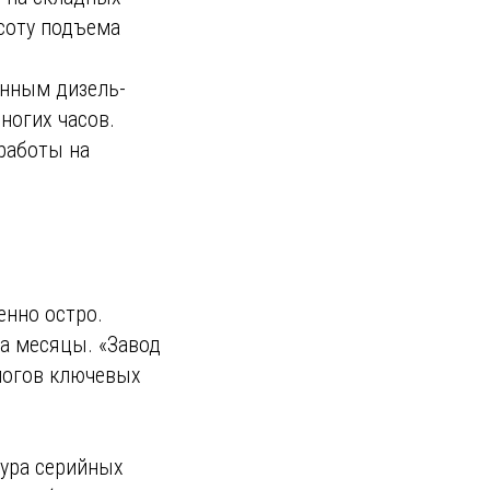
соту подъема
нным дизель-
ногих часов.
работы на
енно остро.
а месяцы. «Завод
логов ключевых
тура серийных