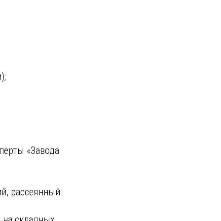
);
перты «Завода
й, рассеянный
 на складных