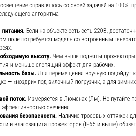
освещение справлялось со своей задачей на 100%, п
следующего алгоритма:
 питания.
Если на объекте есть сеть 220В, достаточ
том поле потребуется модель со встроенным генерат
реях.
еобходимую высоту.
Чем выше подняты прожекторы,
ия и меньше слепящий эффект для рабочих.
льность базы.
Для перемещения вручную подойдут к
ке — «ноздри» под вилочный погрузчик, а для зимних
вой поток.
Измеряется в Люменах (Лм). Не путайте 
с эффективностью свечения.
ования безопасности.
Наличие тросовых оттяжек д
сти и влагозащита прожекторов (IP65 и выше) обяза