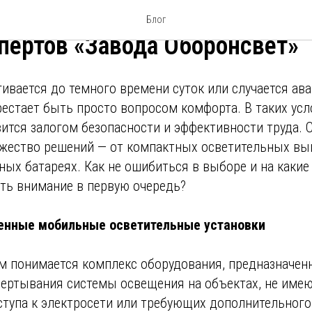
ть надежное мобильное осве
Блог
спертов «Завода Оборонсвет»
гивается до темного времени суток или случается ав
рестает быть просто вопросом комфорта. В таких ус
ится залогом безопасности и эффективности труда. 
жество решений — от компактных осветительных в
ных батареях. Как не ошибиться в выборе и на какие
ть внимание в первую очередь?
менные мобильные осветительные установки
м понимается комплекс оборудования, предназначен
вертывания системы освещения на объектах, не име
тупа к электросети или требующих дополнительного