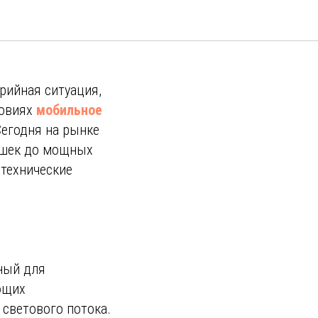
щение:
арийная ситуация,
ловиях
мобильное
Сегодня на рынке
ышек до мощных
 технические
ный для
ющих
 светового потока.