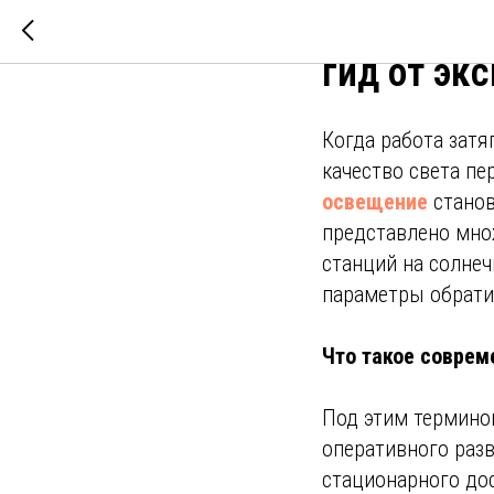
Как выбра
гид от эк
Когда работа затя
качество света пе
освещение
станов
представлено мно
станций на солнеч
параметры обрати
Что такое совре
Под этим термино
оперативного раз
стационарного дос