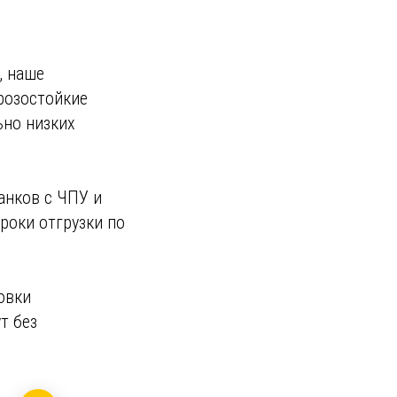
, наше
розостойкие
ьно низких
анков с ЧПУ и
роки отгрузки по
овки
т без