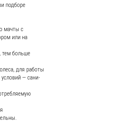
ри подборе
но мачты с
ором или на
 тем больше
олеса, для работы
 условий — сани-
потребляемую
ля
тельны.